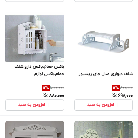
باکس حمام،باکس دارو،شلف
شلف دیواری مدل جای ریسیور
حمام،باکس لوازم
آرایش،دکوری،استند،ارگانیزر،استند
1,000,000
800,000
12
%
12
%
حمام،شلف،شلف دیواری،استند
880,000
698,000
حمام
افزودن به سبد
افزودن به سبد