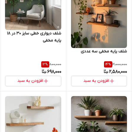
شلف دیواری خطی سایز ۳۰ در ۱۸
پایه مخفی
شلف پایه مخفی سه عددی
800,000
3,000,000
12
%
14
%
698,000
2,580,000
افزودن به سبد
افزودن به سبد