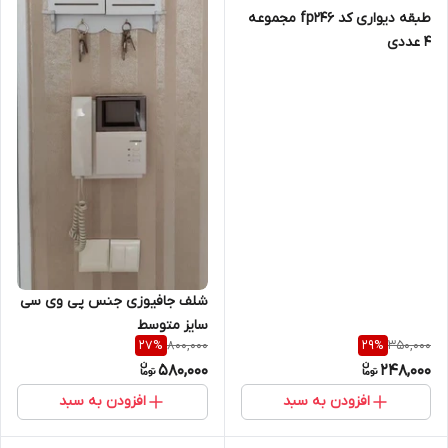
طبقه دیواری کد fp246 مجموعه
4 عددی
شلف جافیوزی جنس پی وی سی
سایز متوسط
800,000
350,000
27
%
29
%
580,000
248,000
افزودن به سبد
افزودن به سبد