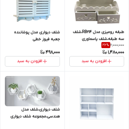
طبقه رومیزی مدل RB214،شلف
شلف دیواری مدل پوشاننده
سه طبقه،شلف پاسماوری
جعبه فیوز خطی
2,000,000
26
%
498,000
1,480,000
افزودن به سبد
افزودن به سبد
شلف دیواری،شلف مدل
هندسی،مجموعه شلف دیواری