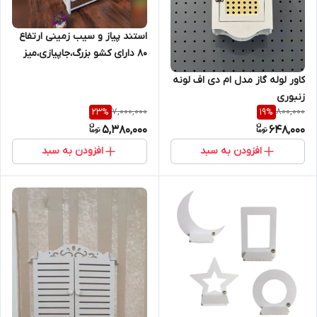
استند پیاز و سیب زمینی ارتفاع
80 دارای کشو بزرگ،جاپیازی،میز
کاور لوله گاز مدل ام دی اف لونه
زنبوری
7,000,000
800,000
23
%
19
%
5,380,000
648,000
افزودن به سبد
افزودن به سبد