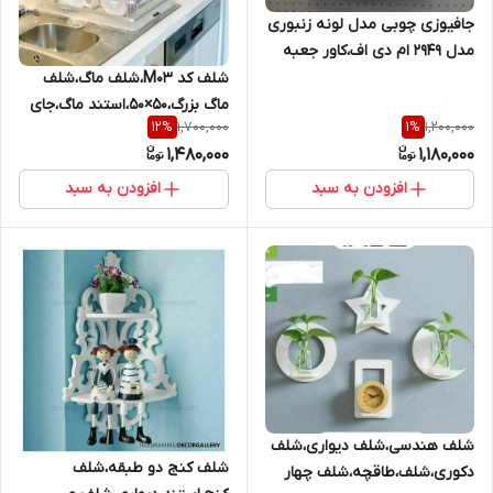
جافیوزی چوبی مدل لونه زنبوری
مدل 2949 ام دی اف،کاور جعبه
فیوز
شلف کد M03،شلف ماگ،شلف
ماگ بزرگ،۵۰×۵۰،استند ماگ،جای
1,700,000
1,200,000
12
%
1
%
ماگ،جای لیوام،نظم دهنده
1,480,000
1,180,000
لیوان،نظم دهنده ماگ
افزودن به سبد
افزودن به سبد
شلف هندسی،شلف دیواری،شلف
شلف کنج دو طبقه،شلف
دکوری،شلف،طاقچه،شلف چهار