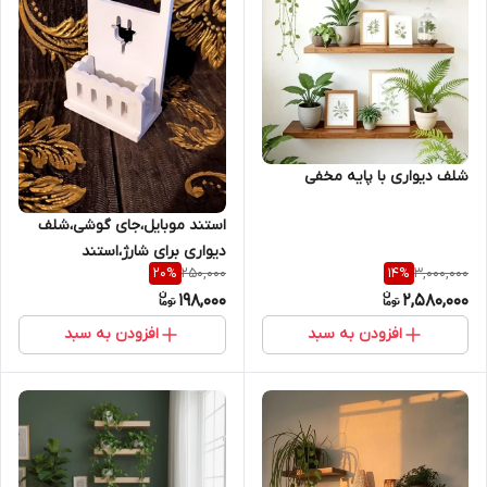
شلف دیواری با پایه مخفی
استند موبایل،جای گوشی،شلف
دیواری برای شارژ،استند
250,000
3,000,000
20
%
14
%
شارژر،هولدر موبایل،هولدر
198,000
2,580,000
گوشی،شلف مناسب برای
گوشی،شلف دیواری،استند پریز
افزودن به سبد
افزودن به سبد
برق،شلف برق،شارژر موبایل