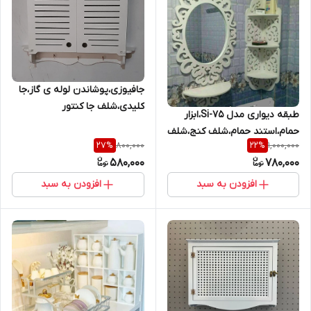
جافیوزی،پوشاندن لوله ی گاز،جا
کلیدی،شلف جا کنتور
طبقه دیواری مدل Si-75،ابزار
برق،پوشاندن کنتور برق جا
حمام،استند حمام،شلف کنج،شلف
فیوزی
800,000
1,000,000
27
%
22
%
حمام،شلف سه طبقه،حمام
580,000
780,000
افزودن به سبد
افزودن به سبد