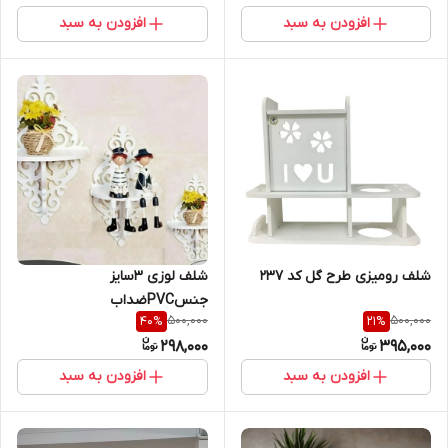
افزودن به سبد
افزودن به سبد
شلف رومیزی طرح گل کد 237
شلف لوزی ۳سایز
جنسPVCضداب
500,000
500,000
40
%
21
%
298,000
395,000
افزودن به سبد
افزودن به سبد