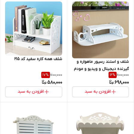
شلف همه کاره سفید کد 215
شلف و استند رسیور ماهواره و
گیرنده دیجیتال و ویدیو و مودم
700,000
800,000
17
%
12
%
و... چوبی دیواری دکوری برای قرار
580,000
698,000
دادن رسیور ماهواره و گیرنده د
افزودن به سبد
افزودن به سبد