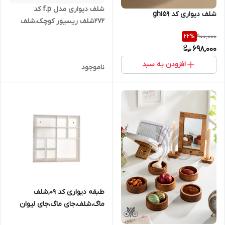
شلف دیواری مدل f.p کد
شلف دیواری کد gh159
272شلف ریسیور کوچک،شلف
مودم,شلف رسیور
900,000
22
%
698,000
افزودن به سبد
ناموجود
طبقه دیواری کد 09,شلف
ماگ،شلف،جای ماگ،جای لیوان