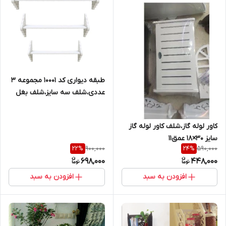
طبقه دیواری کد 10001 مجموعه 3
عددی،شلف سه سایز،شلف بغل
پهلودار،طاقچه
کاور لوله گاز،شلف کاور لوله گاز
سایز 30×18 عمق11
900,000
590,000
22
%
24
%
698,000
448,000
افزودن به سبد
افزودن به سبد