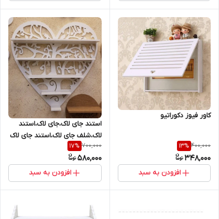
کاور فیوز دکوراتیو
استند جای لاک،جای لاک،استند
لاک،شلف جای لاک،استند جای لاک
700,000
400,000
17
%
13
%
جنس پی وی سی
580,000
348,000
افزودن به سبد
افزودن به سبد