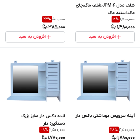
شلف مدل JPM-4،شلف ماگ،جای
ماگ،استند ماگ
500,000
1,700,000
23
%
12
%
385,000
1,480,000
افزودن به سبد
افزودن به سبد
آینه سرویس بهداشتی باکس دار
آینه باکس دار سایز بزرگ
دستگیره دار
2,500,000
2,500,000
28
%
28
%
1,780,000
1,780,000