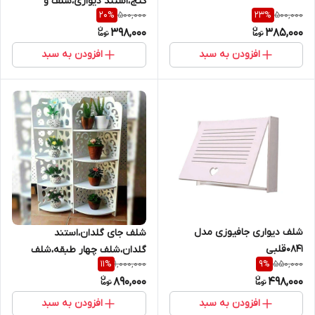
کنج،استند دیواری،شلف و
عددی،شلف دیواری
500,000
500,000
20
%
23
%
طبقه،طاقچه کنج،استند،شلف
398,000
385,000
جای لوازم
افزودن به سبد
افزودن به سبد
شلف دیواری جافیوزی مدل
شلف جای گلدان،استند
0841قلبی
گلدان،شلف چهار طبقه،شلف
1,000,000
550,000
11
%
9
%
دکوری،استند چهار طبقه
890,000
498,000
افزودن به سبد
افزودن به سبد