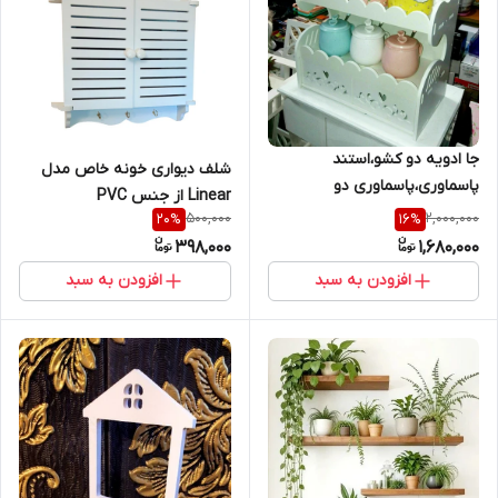
جا ادویه دو کشو،استند
شلف دیواری خونه خاص مدل
پاسماوری،پاسماوری دو
Linear از جنس PVC
کشو،استند،شلف پاسماوری،شلف
500,000
2,000,000
20
%
16
%
دو کشو
398,000
1,680,000
افزودن به سبد
افزودن به سبد