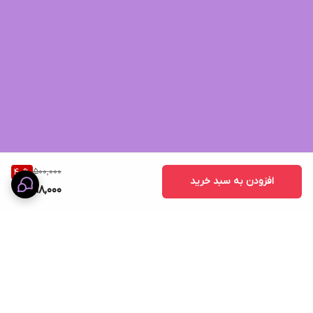
500,000
40
%
افزودن به سبد خرید
298,000