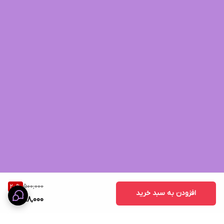
500,000
20
%
افزودن به سبد خرید
398,000