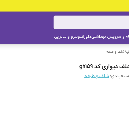
م و سرویس بهداشتی
دکوراتیو
سرو و پذیرایی
ی
/
شلف و طبقه
ف دیواری کد gh159
ته‌بندی
:
شلف و طبقه