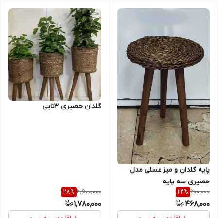
گلدان حصیری 3تایی
پایه گلدان و میز عسلی مدل
حصیری سه پایه
2,500,000
600,000
28
%
22
%
1,780,000
468,000