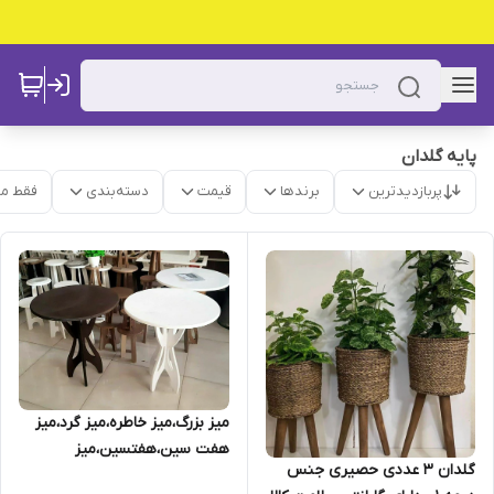
پایه گلدان
پربازدیدترین
برندها
قیمت
دسته‌بندی
فقط م
میز بزرگ،میز خاطره،میز گرد،میز
هفت سین،هفتسین،میز
گلدان 3 عددی حصیری جنس
خاطره،میز هفتسین،میز