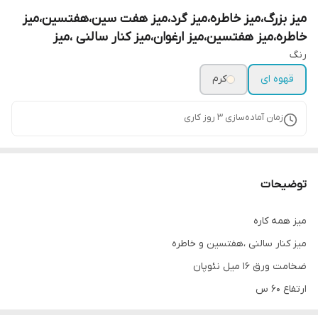
میز بزرگ،میز خاطره،میز گرد،میز هفت سین،هفتسین،میز
خاطره،میز هفتسین،میز ارغوان،میز کنار سالنی ،میز
رنگ
قهوه ای
کرم
زمان آماده‌سازی
3
روز کاری
توضیحات
میز همه کاره
میز کنار سالنی ،هفتسین و خاطره
ضخامت ورق ۱۶ میل نئوپان
ارتفاع ۶۰ س
قطر ۵۵ س