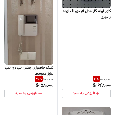
کاور لوله گاز مدل ام دی اف لونه
زنبوری
شلف جافیوزی جنس پی وی سی
سایز متوسط
800,000
800,000
27
%
19
%
580,000
648,000
افزودن به سبد
افزودن به سبد