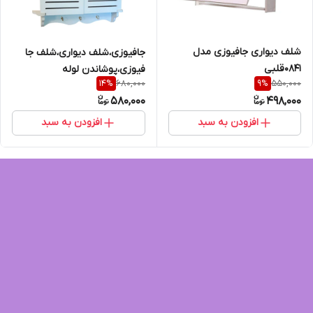
شلف دیواری جافیوزی مدل
جافیوزی،شلف دیواری،شلف جا
0841قلبی
فیوزی،پوشاندن لوله
680,000
550,000
14
%
9
%
گاز،پوشاندن کنتور برق،پوشاندن
580,000
498,000
فیوز برق
افزودن به سبد
افزودن به سبد