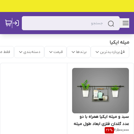
میله ایکیا
پربازدیدترین
برندها
قیمت
دسته‌بندی
فقط م
سبد و میله ایکیا همراه با دو
عدد گلدان فلزی ابعاد طول میله
2,500,000
26
%
۸۰ سانت و سبد ۳۰ سانت