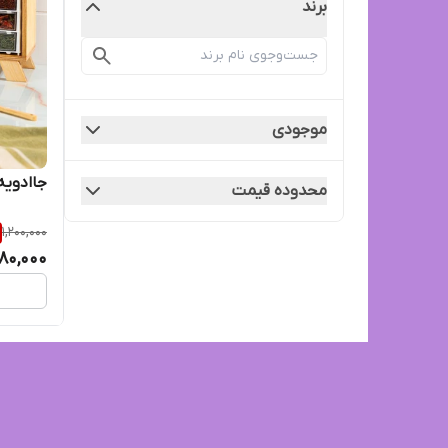
برند
موجودی
جاادویه 20 کشویی چ
محدوده قیمت
1,200,000
80,000