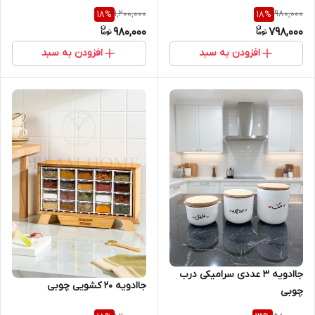
1,200,000
980,000
18
%
18
%
980,000
798,000
افزودن به سبد
افزودن به سبد
جاادویه 3 عددی سرامیکی درب
جاادویه 20 کشویی چوبی
چوبی