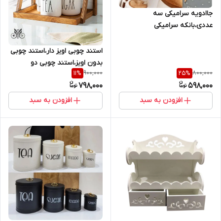
جاادویه سرامیکی سه
عددی،بانکه سرامیکی
استند چوبی اویز دار،استند چوبی
بدون اویز،استند چوبی دو
900,000
800,000
11
%
25
%
طبقه،استند پاسماوری،استند اویز
798,000
598,000
ماگ
افزودن به سبد
افزودن به سبد