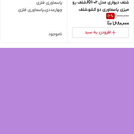
شلف دیواری مدل KH-02،شلف رو
پاسماوری فلزی
میزی پاسماوری دو کشو،شلف
چهارعددی،پاسماوری فلزی
2,000,000
16
%
بدون کشو مدل سه طبقه
1,680,000
افزودن به سبد
ناموجود