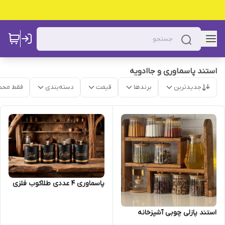
استند پاسماوری و جاادویه
جدیدترین
برندها
قیمت
دسته‌بندی
فقط محص
پاسماوری 4 عددی طلاکوب فلزی
استند پازلی چوبی آشپزخانه