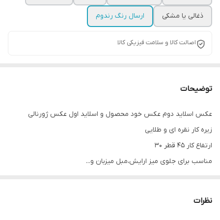
ذغالی یا مشکی
ارسال رنگ رندوم
اصالت کالا و سلامت فیزیکی کالا
توضیحات
عکس اسلاید دوم عکس خود محصول و اسلاید اول عکس ژورنالی
زیره کار نقره ای و طلایی
ارتفاع کار 45 قطر 30
مناسب برای جلوی میز ارایش،مبل میزبان و...
ارسال پارچه کار کاملا رندوم
مشکی،چهارخونه،کرم،طوسی قرمز،زرشکی،بادمجونی،آبی،سبز،کرم
نظرات