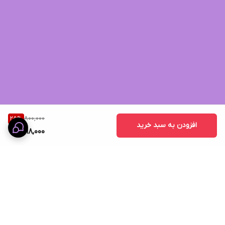
800,000
25
%
افزودن به سبد خرید
598,000