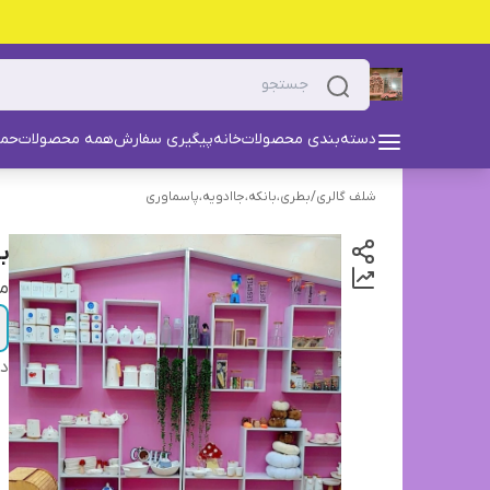
دسته‌بندی محصولات
خانه
پیگیری سفارش
همه محصولات
حما
شلف گالری
/
بطری،بانکه،جاادویه،پاسماوری
ب
م
دس