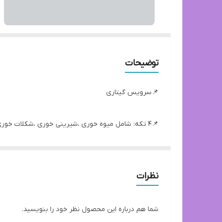
توضیحات
📌سرویس گیتاری
📌۴ تکه: شامل میوه خوری ،شیرینی خوری ،شکلات خوری ،آجیل خوری
🎨رنگبندی:کرم طلایی،سفیدطلایی،مشکی طلایی،طوسی ط
09017670756
نظرات
شما هم درباره این محصول نظر خود را بنویسید.