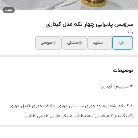
سرویس پذیرایی چهار تکه مدل گیتاری
رنگ‌
کرم
سفید
مشکی
طوسی
توضیحات
📌سرویس گیتاری
📌۴ تکه: شامل میوه خوری ،شیرینی خوری ،شکلات خوری ،آجیل خوری
🎨رنگبندی:کرم طلایی،سفیدطلایی،مشکی طلایی،طوسی طلایی
09017670756