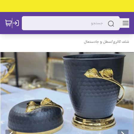
شلف گالری
/
سطل و جادستمال