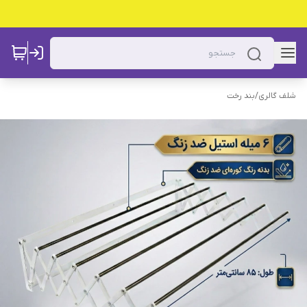
شلف گالری
/
بند رخت