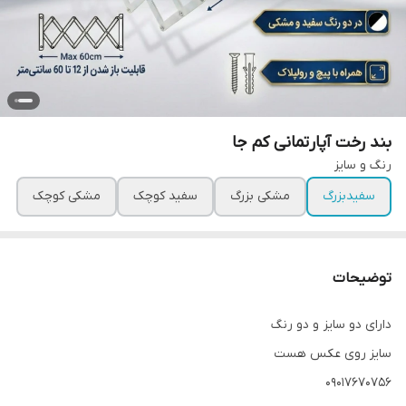
بند رخت آپارتمانی کم جا
رنگ و سایز
سفیدبزرگ
مشکی بزرگ
سفید کوچک
مشکی کوچک
توضیحات
دارای دو سایز و دو رنگ
سایز روی عکس هست
09017670756