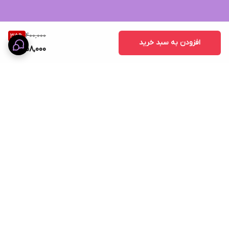
400,000
35
%
افزودن به سبد خرید
258,000
برگشت به بالا