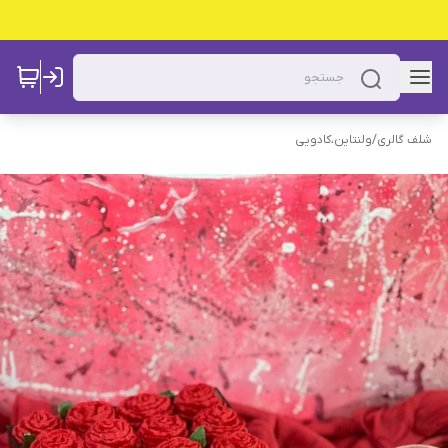
شلف گالری
/
ولنتاین،کادویی