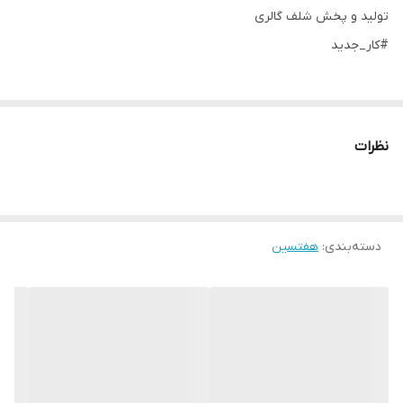
تولید و پخش شلف گالری
#کار_جدید
📦تعداد در کارتن = 4 عدد برای مشتریان عمده
نظرات
🎨رنگبندی:
سفید طلایی /سفید نقره
مشکی طلایی / مشکی نقره
دسته‌بندی
:
هفتسین
🖨️جهت ثبت سفارش در سایت دارای نماد اعتماد الکترونیکی🌸
Www.shelfgalleri.ir
☎️تلفن جهت ثبت سفارش و هماهنگی :