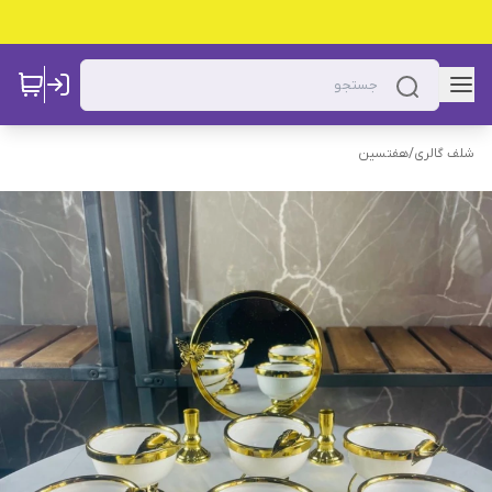
شلف گالری
/
هفتسین