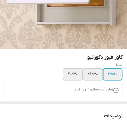
کاور فیوز دکوراتیو
سایز
۳۰×۴۰
۳۰×۲۶
۲۰×۲۵
زمان آماده‌سازی
3
روز کاری
توضیحات