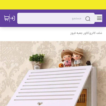
شلف گالری
/
کاور جعبه فیوز