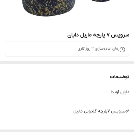
سرویس ۷ پارچه ماربل دایان
زمان آماده‌سازی
3
روز کاری
توضیحات
دایان آوینا
✅سرویس 7پارچه گلدونی ماربل
سایز قابلمه ها 20,24,28