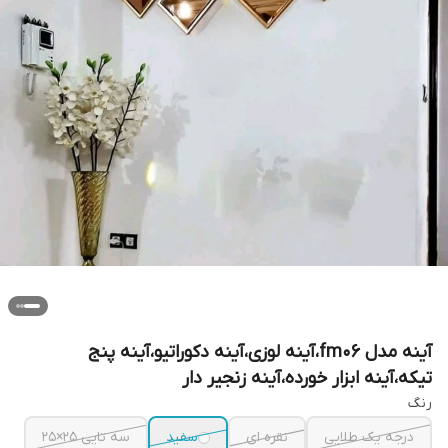
آینه مدل fm06،آینه لوزی،آینه دکوراتیو،آینه پنج
تیکه،آینه ابزار خورده،آینه زنجیر دار
رنگ
درجه یک طلایی
نقره ای
سفید
سه تایی ۲۵×۲۵