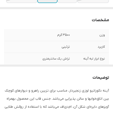
مشخصات
وزن
3500 گرم
کاربرد
تزئینی
نوع ابزار لبه آینه
تراش یک سانتیمتری
نوع اندود آینه
جیوه
توضیحات
نحوه نصب
میخ
آینه دکوراتیو لوزی زنجیر‌دار، مناسب برای تزیین راهرو و دیوار‌های کوچک
شکل آینه
لوزی
بین اتاق‌خوابها و سالن پذیرایی می‌باشد. جنس قاب این محصول بهمراه
جنس
ام دی اف
آویز‌های دایره‌ای شکل آن، ام‌دی‌اف می‌باشد که با استفاده از روکش طلایی