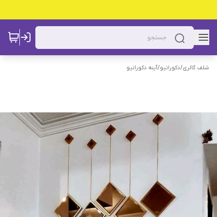
شلف گالری
/
دکوراتیو
/
آینه دکوراتیو