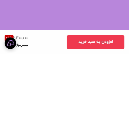
2,300,000
26
%
افزودن به سبد خرید
1,680,000
برگشت به بالا