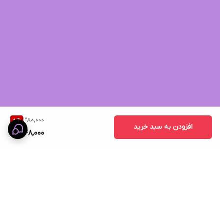
380,000
8
%
افزودن به سبد خرید
348,000