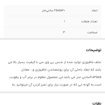
ابعاد
25x5x20 سانتی‌متر
تعداد طبقات
1
ضخامت
3
شکل محصول
مستطیل
توضیحات
سازگار با محیط
سرویس بهداشتی , سالن پذیرایی , سالن اداری
, پذیرایی , اتاق خواب
شلف جافیوزی تولید شده از جنس پی وی سی با کیفیت بسیار بالا می
باشد که ابعاد داخلی آن برای پوشضاندن جافیوزی و... معادل
رنگ
سفید
20x25x5سانتی متر می باشد.این محصول مقاوم در برابر آب و رطوبت
است.به گونه ایی که در صورت نیاز برای تمیز کردن آن میتوانید به
صورت کامل محصول را بشویید.
نظرات