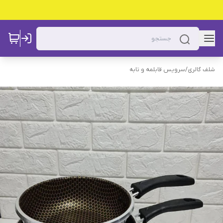
شلف گالری
/
سرویس قابلمه و تابه