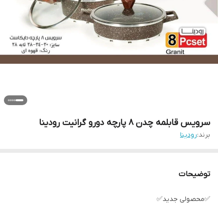
سرویس قابلمه چدن ۸ پارچه دورو گرانیت رودینا
برند:
رودینا
توضیحات
✅️محصولی جدید✅️