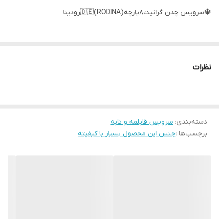
🔱سرویس چدن گرانیت8پارچه(RODINA)🇩🇪رودینا
⚜️۲۴ماه گارانتی_چدن گرانیت
⚜️سایز قابلمه ها(۲۰_۲۴_۲۸)
نظرات
⚜️سایز تابه(۲۸)
رنگ بندی:مشکی_قهوه ای
دسته‌بندی
:
سرویس قابلمه و تابه
برچسب‌ها :
جنس این محصول بسیار با کیفیته