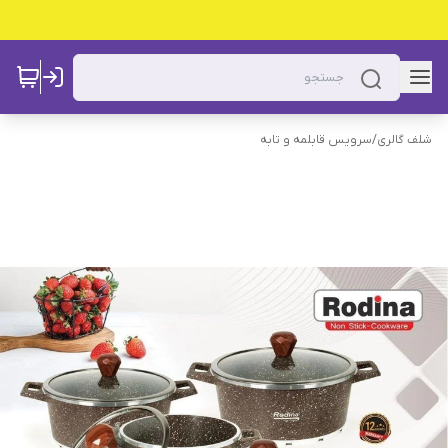
شلف گالری
/
سرویس قابلمه و تابه