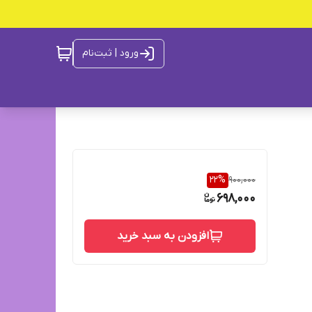
ورود | ثبت‌نام
22
%
900,000
698,000
افزودن به سبد خرید