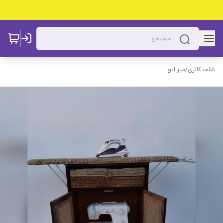
شلف گالری
/
میز اتو