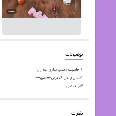
توضیحات
📌جاسیب زمینی پیازی نیم رخ
📏سایز ارتفاع ۷۴عرض۵۷عمق۳۳
🌈رنگبندی
🔸ساخت🇮🇷
❇️ جنس روکش ام دی اف
📦 کارتن ۱عدد
نظرات