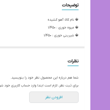
توضیحات
🔱 نام کالا: آهو کشیده
🔱 میوه خوری : ۱/۴۵۰
🔱 شیرینی خوری : ۱/۴۵۰
🔱 آجیل خوری : ۱/۴۵۰
🔱 قیمت سرویس به قیمت عمده میوفته فقط و فقط :3/550
شماره تماس با فروشنده
نظرات
09017670756
شما هم درباره این محصول نظر خود را بنویسید.
برای ثبت نظر، لازم است ابتدا وارد حساب کاربری خود شو
افزودن نظر