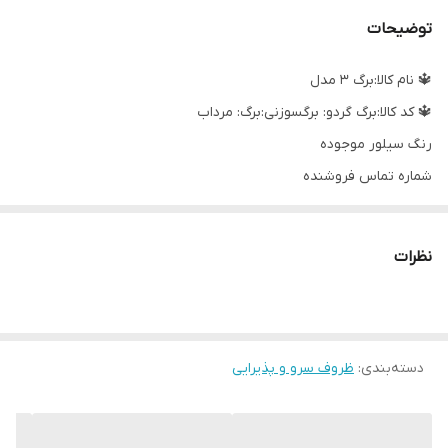
تعداد طبقات
دو عدد
توضیحات
ابعاد
38x24x6 سانتی‌متر
🔱 نام کالا:برگ ۳ مدل
🔱 کد کالا:برگ گردو: برگسوزنی:برگ: مرداب
رنگ سیلور موجوده
شماره تماس فروشنده
09017670756
09962766624
نظرات
02133003393
دسته‌بندی
:
ظروف سرو و پذیرایی