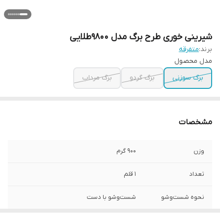
شیرینی خوری طرح برگ مدل 9800طلایی
برند:
متفرقه
مدل محصول
برگ سوزنی
برگ گردو
برگ مرداب
مشخصات
وزن
900 گرم
تعداد
1 قلم
نحوه شست‌وشو
شست‌وشو با دست