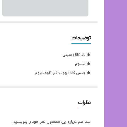
توضیحات
🔱 نام کالا : سینی
🔱 لیلیوم
🔱 جنس کالا : چوب-فلز-آلومینیوم
🔱 ابعاد : ۴۳*۲۵
ارتباط با فروشنده
09017670756
نظرات
09962766624
02133003393
شما هم درباره این محصول نظر خود را بنویسید.