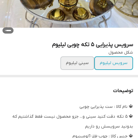
سرویس پذیرایی ۵ تکه چوبی لیلیوم
شکل محصول
سرویس لیلیوم
سینی لیلیوم
توضیحات
🔱 نام کالا : ست پذیرایی چوبی
🔱 ۵ تکه دقت کنید سینی و... جزو محصول نیست فقط گذاشتیم که
بدونید سرویسش رو داریم
🔱 جنس کالا : چوب-فلز-آلومینیوم