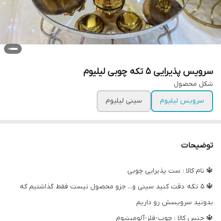
سرویس پذیرایی ۵ تکه چوبی لیلیوم
شکل محصول
سرویس لیلیوم
سینی لیلیوم
توضیحات
🔱 نام کالا : ست پذیرایی چوبی
🔱 ۵ تکه دقت کنید سینی و... جزو محصول نیست فقط گذاشتیم که
بدونید سرویسش رو داریم
🔱 جنس کالا : چوب-فلز-آلومینیوم