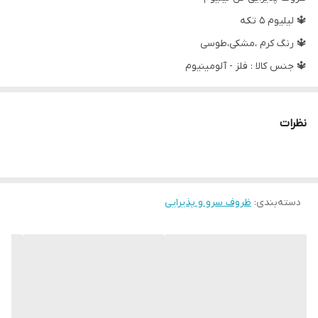
🔱 لیلیوم ۵ تکه
🔱 رنگ کرم ،مشکی،طوسی
🔱 جنس کالا : فلز - آلومینیوم
🔱 ارتفاع :۳۶-۱۸-۱۵-۱۳-۱۱
🔱 قطر :۳۰-۲۶-۲۴-۱۹
نظرات
🔱 قیمت پنج تیکه باهم 2/590
دسته‌بندی
:
ظروف سرو و پذیرایی