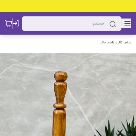
شلف گالری
/
آشپزخانه