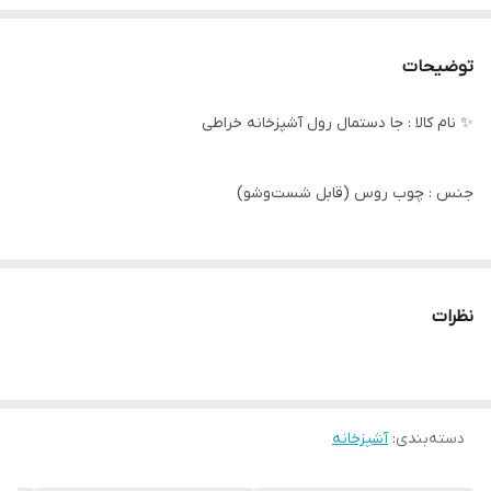
توضیحات
✨ نام کالا : جا دستمال رول آشپزخانه خراطی
جنس : چوب روس (قابل شست‌وشو)
کیفیت عالی
نظرات
📏 ابعاد : کف ۱۵×۱۷ - ارتفاع ۳۲ سانی متر
دسته‌بندی
:
آشپزخانه