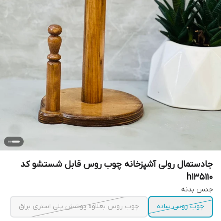
جادستمال رولی آشپزخانه چوب روس قابل شستشو کد
h135110
جنس بدنه
چوب روس ساده
چوب روس بعلاوه پوشش پلی استری براق